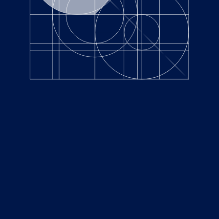
2021.08.04
News
日経BPニュース記事について
Rinovasolとの日本法人設立に際して、8/4(水) 9:46に日
経BPよりニュース記事が掲載されました。
https://project.nikkeibp.co.jp/ms/atcl/19/news/00001/019
24/?ST=msb
東京都中央区銀座１丁目19-12 銀座グラスゲート4F
TEL.
03-6263-0677